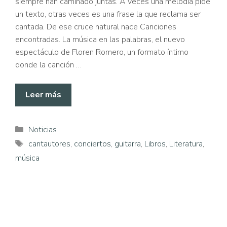
siempre han caminado juntas. A veces una melodía pide
un texto, otras veces es una frase la que reclama ser
cantada. De ese cruce natural nace Canciones
encontradas. La música en las palabras, el nuevo
espectáculo de Floren Romero, un formato íntimo
donde la canción …
Leer más
Categorías
Noticias
Etiquetas
cantautores
,
conciertos
,
guitarra
,
Libros
,
Literatura
,
música