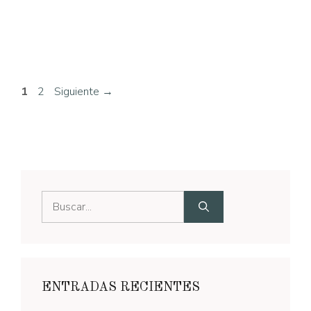
Página
Página
1
2
Siguiente
→
Buscar:
ENTRADAS RECIENTES