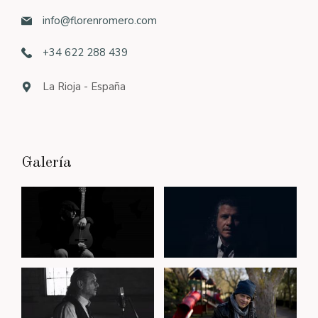
info@florenromero.com
+34 622 288 439
La Rioja - España
Galería