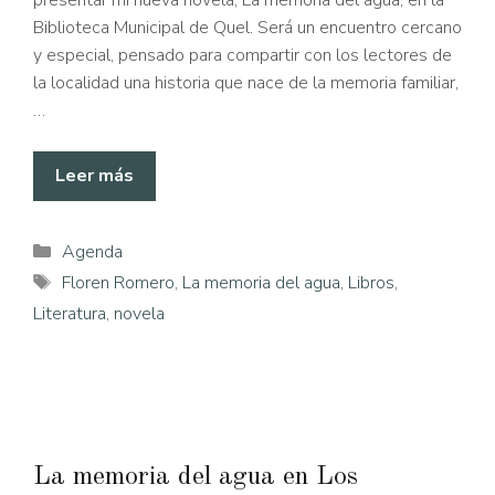
presentar mi nueva novela, La memoria del agua, en la
Biblioteca Municipal de Quel. Será un encuentro cercano
y especial, pensado para compartir con los lectores de
la localidad una historia que nace de la memoria familiar,
…
Leer más
Categorías
Agenda
Etiquetas
Floren Romero
,
La memoria del agua
,
Libros
,
Literatura
,
novela
La memoria del agua en Los