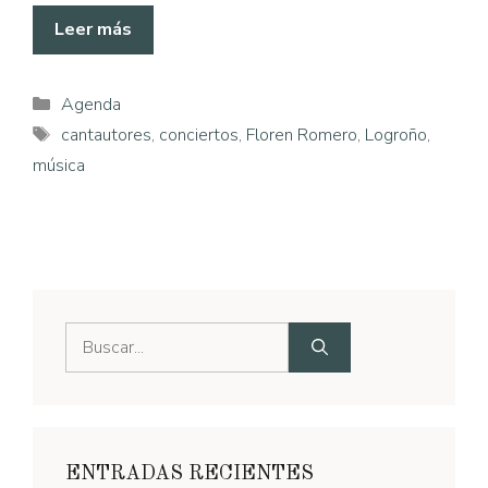
Leer más
Categorías
Agenda
Etiquetas
cantautores
,
conciertos
,
Floren Romero
,
Logroño
,
música
Buscar:
ENTRADAS RECIENTES